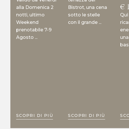
€
1
alla Domenica 2
Bistrot, una cena
notti, ultimo
sotto le stelle
Qui 
Weekend
con il grande ...
rica
prenotabile 7-9
ener
Agosto ...
una
bast
SCOPRI DI PIÙ
SCOPRI DI PIÙ
SCO