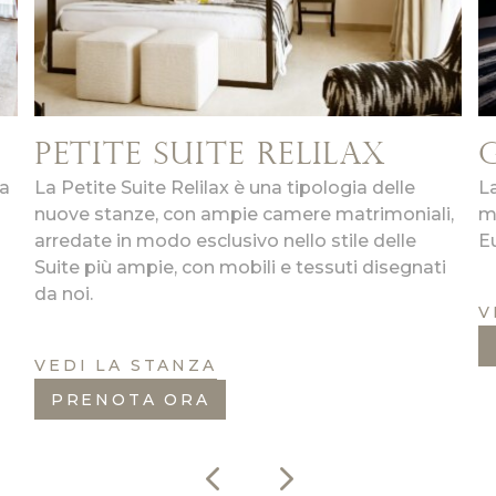
PETITE SUITE RELILAX
ra
La Petite Suite Relilax è una tipologia delle
L
nuove stanze, con ampie camere matrimoniali,
m
arredate in modo esclusivo nello stile delle
E
Suite più ampie, con mobili e tessuti disegnati
da noi.
V
VEDI LA STANZA
PRENOTA ORA