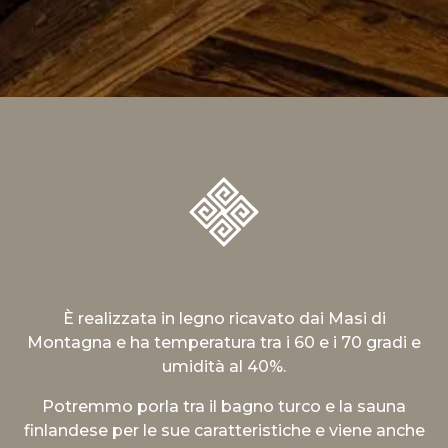
È realizzata in legno ricavato dai Masi di
Montagna e ha temperatura tra i 60 e i 70 gradi e
umidità al 40%.
Potremmo porla tra il bagno turco e la sauna
finlandese per le sue caratteristiche e viene anche